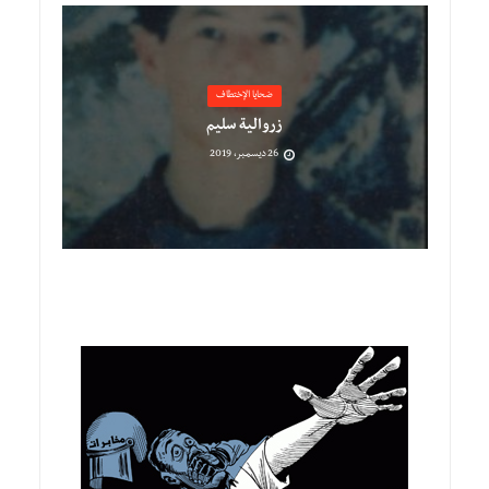
ضحايا الإختطاف
زروالية سليم
26 ديسمبر، 2019