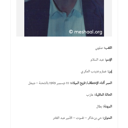
اللقب:
صلوبي
الإسم:
عبد السلام
إبن:
عمار و عنينب العكري
العمر أثناء الإختطاف/ تاريخ الميلاد:
11 ديسمبر 1969 بالشحنة – جيجل
الحالة العائلية:
عازب
المهنة:
بطال
العنوان:
حي بن شاكر – تاسوت – الأمير عبد القادر