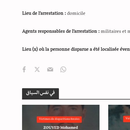
Lieu de l’arrestation :
domicile
Agents responsables de l’arrestation :
militaires et 
Lieu (x) où la personne disparue a été localisée éve
في نفس السياق
Vic
Victimes de disparitions forcées
ZOUYED Mohamed