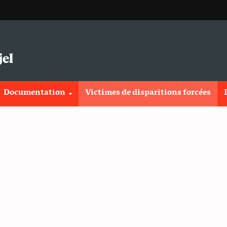
Documentation
Victimes de disparitions forcées