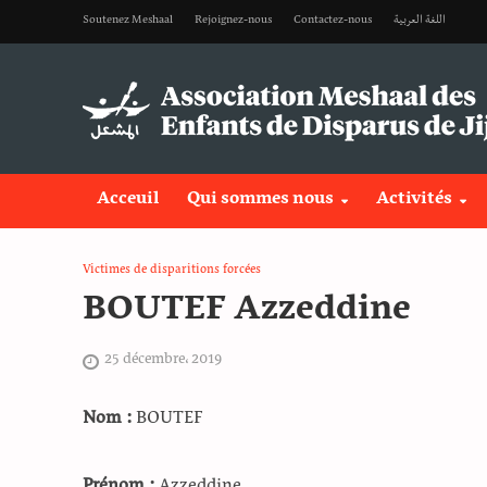
Soutenez Meshaal
Rejoignez-nous
Contactez-nous
اللغة العربية
Acceuil
Qui sommes nous
Activités
Victimes de disparitions forcées
BOUTEF Azzeddine
25 décembre، 2019
Nom :
BOUTEF