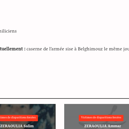
miliciens
ntuellement :
caserne de l’armée sise à Belghimouz le même jo
times de disparitions forcées
Victimes de disparitions forcées
ZERAOULIA Salim
ZERAOULIA Ammar