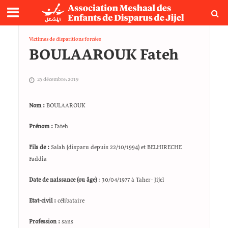
Victimes de disparitions forcées
BOULAAROUK Fateh
25 décembre، 2019
Nom :
BOULAAROUK
Prénom :
Fateh
Fils de :
Salah (disparu depuis 22/10/1994) et BELHIRECHE
Faddia
Date de naissance (ou âge)
: 30/04/1977 à Taher- Jijel
Etat-civil
:
célibataire
Profession :
sans